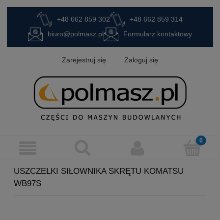
+48 662 859 302
+48 662 859 314
biuro@polmasz.pl
Formularz kontaktowy
Zarejestruj się
Zaloguj się
USZCZELKI SIŁOWNIKA SKRĘTU KOMATSU
WB97S