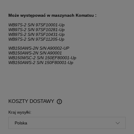
Może występować w maszynach Komatsu :
WB97S-2 S/N 97SF10001-Up
WB97S-2 S/N 97SF10281-Up
WB97S-2 S/N 97SF10431-Up
WB97S-2 S/N 97SF11205-Up
WB150AWS-2N S/N A90002-UP
WB150AWS-2N S/N A90001
WB150WSC-2 S/N 150EF80001-Up
WB150AWS-2 S/N 150F80001-Up
KOSZTY DOSTAWY
CENA NIE ZAWIERA EWENTUALNYCH KOSZTÓW
PŁATNOŚCI
Kraj wysyłki: