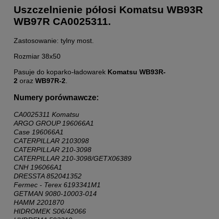
Uszczelnienie półosi Komatsu WB93R
WB97R CA0025311.
Zastosowanie: tylny most.
Rozmiar 38x50
Pasuje do koparko-ładowarek
Komatsu WB93R-
2
oraz
WB97R-2
.
Numery porównawcze:
CA0025311 Komatsu
ARGO GROUP 196066A1
Case 196066A1
CATERPILLAR 2103098
CATERPILLAR 210-3098
CATERPILLAR 210-3098/GETX06389
CNH 196066A1
DRESSTA 852041352
Fermec - Terex 6193341M1
GETMAN 9080-10003-014
HAMM 2201870
HIDROMEK S06/42066