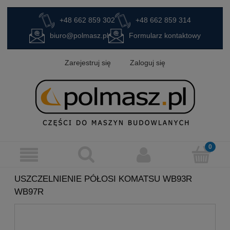
+48 662 859 302
+48 662 859 314
biuro@polmasz.pl
Formularz kontaktowy
Zarejestruj się
Zaloguj się
USZCZELNIENIE PÓŁOSI KOMATSU WB93R
WB97R