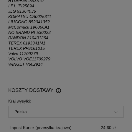
HYDREMA 593319
I.F.I. IFI25694
JLG 91364035
KOMATSU CA0025311
LIUGONG 852041352
McCormick 196066A1
NO BRAND RI-530023
RANDON 210401264
TEREX 6193341M1
TEREX PP9161015
Volvo 11709279
VOLVO VOE11709279
WINGET V602914
KOSZTY DOSTAWY
CENA NIE ZAWIERA EWENTUALNYCH KOSZTÓW
PŁATNOŚCI
Kraj wysyłki:
Inpost Kurier
(przesyłka krajowa)
24,60 zł