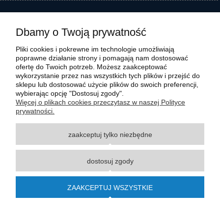
Dbamy o Twoją prywatność
Pliki cookies i pokrewne im technologie umożliwiają
poprawne działanie strony i pomagają nam dostosować
ofertę do Twoich potrzeb. Możesz zaakceptować
wykorzystanie przez nas wszystkich tych plików i przejść do
sklepu lub dostosować użycie plików do swoich preferencji,
wybierając opcję "Dostosuj zgody".
Wszystkie materiały graficzne i zdjęciowe zamieszczone na stronie internetowej polmasz.pl
Więcej o plikach cookies przeczytasz w naszej Polityce
są prawnie chronione i stanowią własność intelektualną polmasz.pl. Jakiekolwiek
prywatności.
zwielokrotnianie, w tym kopiowanie, korzystanie lub rozpowszechnianie wskazanych
powyżej materiałów wymaga zgody polmasz.pl w formie pisemnej pod rygorem nieważności,
zaakceptuj tylko niezbędne
z zastrzeżeniem korzystania o charakterze niekomercyjnym dla użytku osobistego, ze
wskazaniem źródła. Nazwy Carraro, Case, Cat, Caterpillar, Dana Spicer, Doosan, Komatsu,
New Holland, Volvo, ZF czy innych producentów oryginalnego sprzętu, są zastrzeżonymi
dostosuj zgody
znakami towarowymi odpowiednich producentów oryginalnego sprzętu. Wszystkie nazwy,
opisy, numery i symbole zostały użyte wyłącznie w celach informacyjnych lub
porównawczych. Polmasz.pl nie jest autoryzowanym serwisem ani dystrybutorem
ZAAKCEPTUJ WSZYSTKIE
wymienionych marek i producentów.
© 2015-2023
polmasz.pl