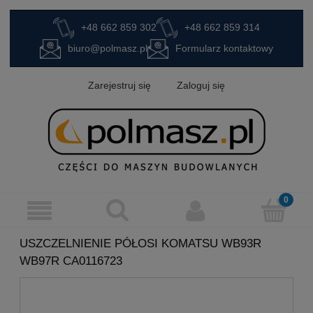
+48 662 859 302
+48 662 859 314
biuro@polmasz.pl
Formularz kontaktowy
Zarejestruj się
Zaloguj się
USZCZELNIENIE PÓŁOSI KOMATSU WB93R
WB97R CA0116723