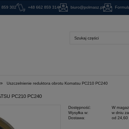
 859 302
+48 662 859 314
biuro@polmasz.pl
Formula
»
Uszczelnienie reduktora obrotu Komatsu PC210 PC240
TSU PC210 PC240
Dostępność:
W magaz
Wysyłka w:
w dniu z
Dostawa:
od 24,60 