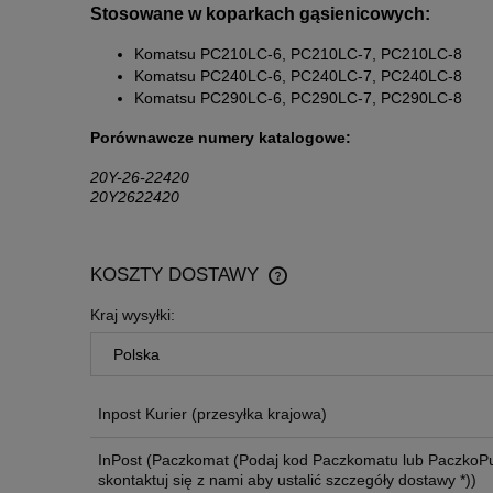
Stosowane w koparkach gąsienicowych
:
Komatsu PC210LC-6, PC210LC-7, PC210LC-8
Komatsu PC240LC-6, PC240LC-7, PC240LC-8
Komatsu PC290LC-6, PC290LC-7, PC290LC-8
Porównawcze numery katalogowe:
20Y-26-22420
20Y2622420
KOSZTY DOSTAWY
Kraj wysyłki:
CENA NIE ZAWIERA EWENTU
KOSZTÓW PŁATNOŚCI
Inpost Kurier
(przesyłka krajowa)
InPost
(Paczkomat (Podaj kod Paczkomatu lub PaczkoPu
skontaktuj się z nami aby ustalić szczegóły dostawy *))