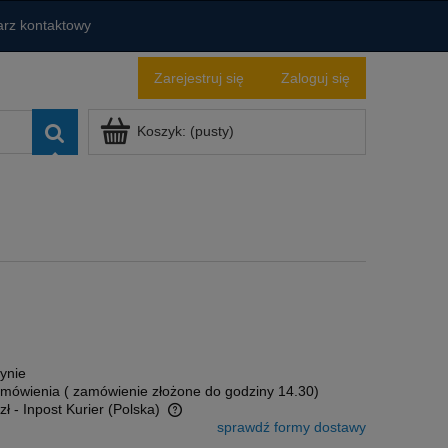
rz kontaktowy
Zarejestruj się
Zaloguj się
Koszyk:
(pusty)
ynie
amówienia ( zamówienie złożone do godziny 14.30)
zł
- Inpost Kurier
(Polska)
sprawdź formy dostawy