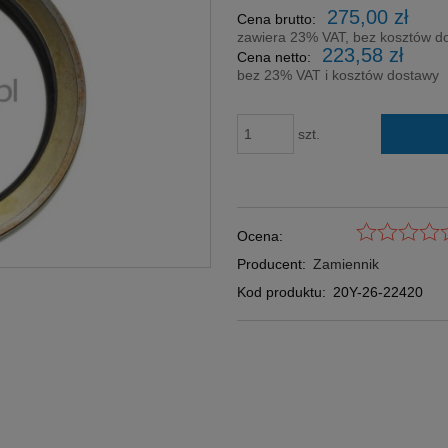
Cena nie zawi
275,00 zł
Cena brutto:
płatności
zawiera 23% VAT, bez kosztów d
223,58 zł
Cena netto:
bez 23% VAT i kosztów dostawy
szt.
Ocena:
Producent:
Zamiennik
Kod produktu:
20Y-26-22420