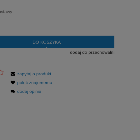
era ewentualnych kosztów
ostawy
DO KOSZYKA
dodaj do przechowalni
zapytaj o produkt
poleć znajomemu
dodaj opinię