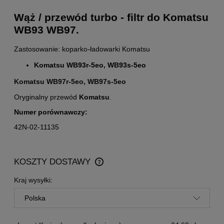
Wąż / przewód turbo - filtr do Komatsu
WB93 WB97.
Zastosowanie: koparko-ładowarki Komatsu
Komatsu WB93r-5eo, WB93s-5eo
Komatsu WB97r-5eo, WB97s-5eo
Oryginalny przewód
Komatsu
.
Numer porównawczy:
42N-02-11135
KOSZTY DOSTAWY
CENA NIE ZAWIERA EWENTUALNYCH KOSZTÓW
PŁATNOŚCI
Kraj wysyłki: