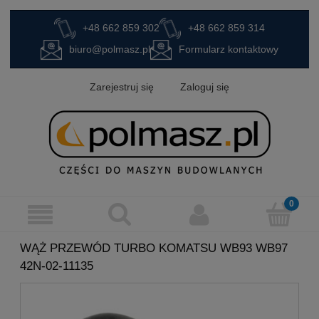
+48 662 859 302
+48 662 859 314
biuro@polmasz.pl
Formularz kontaktowy
Zarejestruj się
Zaloguj się
WĄŻ PRZEWÓD TURBO KOMATSU WB93 WB97
42N-02-11135