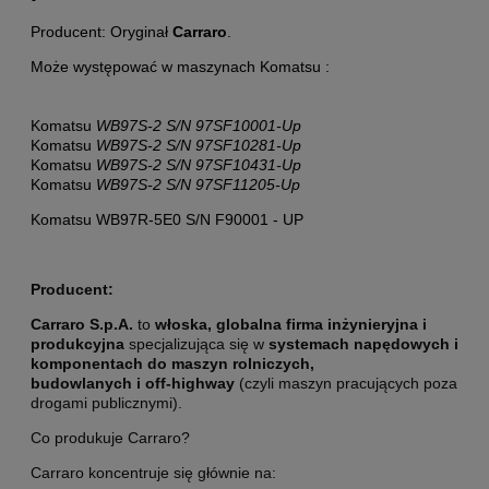
Producent: Oryginał
Carraro
.
Może występować w maszynach Komatsu :
Komatsu
WB97S-2 S/N 97SF10001-Up
Komatsu
WB97S-2 S/N 97SF10281-Up
Komatsu
WB97S-2 S/N 97SF10431-Up
Komatsu
WB97S-2 S/N 97SF11205-Up
Komatsu WB97R-5E0 S/N F90001 - UP
Producent:
Carraro S.p.A.
to
włoska, globalna firma inżynieryjna i
produkcyjna
specjalizująca się w
systemach napędowych i
komponentach do maszyn rolniczych,
budowlanych i off-highway
(czyli maszyn pracujących poza
drogami publicznymi).
Co produkuje Carraro?
Carraro koncentruje się głównie na: