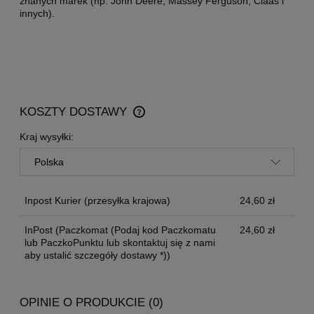
znanych marek (np. John Deere, Massey Ferguson, Claas i
innych).
KOSZTY DOSTAWY
CENA NIE ZAWIERA EWENTUALNYCH KOSZTÓW
PŁATNOŚCI
Kraj wysyłki:
Inpost Kurier
(przesyłka krajowa)
24,60 zł
InPost
(Paczkomat (Podaj kod Paczkomatu
24,60 zł
lub PaczkoPunktu lub skontaktuj się z nami
aby ustalić szczegóły dostawy *))
OPINIE O PRODUKCIE (0)