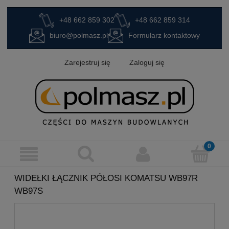
+48 662 859 302
+48 662 859 314
biuro@polmasz.pl
Formularz kontaktowy
Zarejestruj się
Zaloguj się
WIDEŁKI ŁĄCZNIK PÓŁOSI KOMATSU WB97R
WB97S