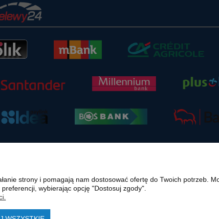
ziałanie strony i pomagają nam dostosować ofertę do Twoich potrzeb. 
 preferencji, wybierając opcję "Dostosuj zgody".
i.
ternetowej polmasz.pl są prawnie chronione i stanowią własność intelektualną polmasz
.pl w formie pisemnej pod rygorem nieważności, z zastrzeżeniem korzystania o charakte
J WSZYSTKIE