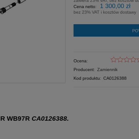
zawiera 23% VAT, bez kosztów d
1 300,00 zł
Cena netto:
bez 23% VAT i kosztów dostawy
PO
Ocena:
Producent:
Zamiennik
Kod produktu:
CA0126388
93R WB97R
CA0126388.