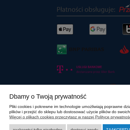
Dbamy o Twoją prywatność
Pliki cookies i pokrewne im technologie umożliwiają poprawne d
plików i przejść do sklepu lub dostosować użycie plików do swoich
Więcej o plikach cookies przeczytasz w naszej Polityce prywatnośc
Wszystkie materiały graficzne i zdjęciowe zamieszczone na stronie in
rozpowszechnianie wskazanych powyżej materiałów wymaga zgody polmasz
zaakceptuj tylko niezbędne
dostosuj zgody
ZAAKCEPTU