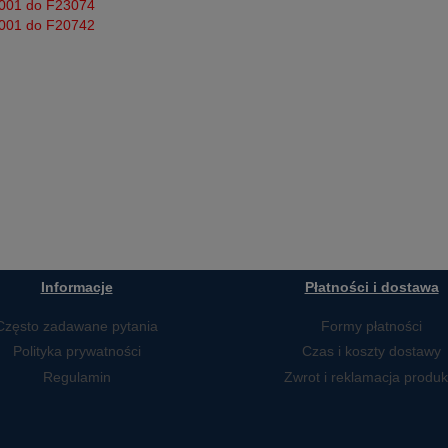
0001 do F23074
0001 do F20742
Informacje
Płatności i dostawa
Często zadawane pytania
Formy płatności
Polityka prywatności
Czas i koszty dostawy
Regulamin
Zwrot i reklamacja produk