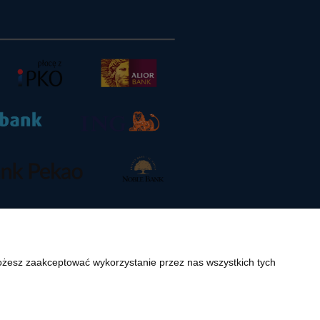
Możesz zaakceptować wykorzystanie przez nas wszystkich tych
.pl. Jakiekolwiek zwielokrotnianie, w tym kopiowanie, korzystanie lub
rze niekomercyjnym dla użytku osobistego, ze wskazaniem źródła. Nazwy