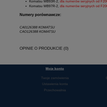
Komatsu WB93R-2,
dla numerów seryjnych od F2
Komatsu WB97R-2,
dla numerów seryjnych od F2
Numery porównawcze:
CA0126388 KOMATSU
CAO126388 KOMATSU
OPINIE O PRODUKCIE (0)
Moje konto
Twoje zamówienia
Ustawienia konta
Przechowalnia