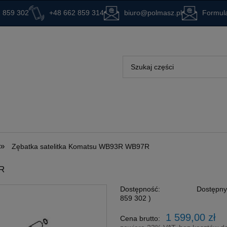
 859 302
+48 662 859 314
biuro@polmasz.pl
Formula
»
Zębatka satelitka Komatsu WB93R WB97R
R
Dostępność:
Dostępny 
859 302 )
1 599,00 zł
Cena brutto: