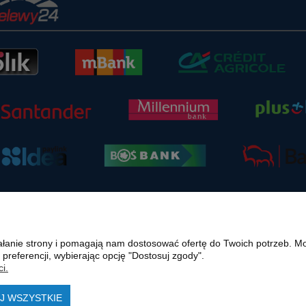
ziałanie strony i pomagają nam dostosować ofertę do Twoich potrzeb. 
 preferencji, wybierając opcję "Dostosuj zgody".
i.
ternetowej polmasz.pl są prawnie chronione i stanowią własność intelektualną polmasz
.pl w formie pisemnej pod rygorem nieważności, z zastrzeżeniem korzystania o charakte
J WSZYSTKIE
lland, Volvo, ZF czy innych producentów oryginalnego sprzętu, są zastrzeżonymi znaka