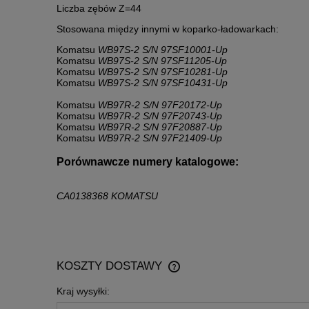
Liczba zębów Z=44
Stosowana między innymi w koparko-ładowarkach:
Komatsu
WB97S-2 S/N 97SF10001-Up
Komatsu
WB97S-2 S/N 97SF11205-Up
Komatsu
WB97S-2 S/N 97SF10281-Up
Komatsu
WB97S-2 S/N 97SF10431-Up
Komatsu
WB97R-2 S/N 97F20172-Up
Komatsu
WB97R-2 S/N 97F20743-Up
Komatsu
WB97R-2 S/N 97F20887-Up
Komatsu
WB97R-2 S/N 97F21409-Up
Porównawcze numery katalogowe:
CA0138368 KOMATSU
KOSZTY DOSTAWY
Kraj wysyłki:
CENA NIE ZAWIERA EWENTU