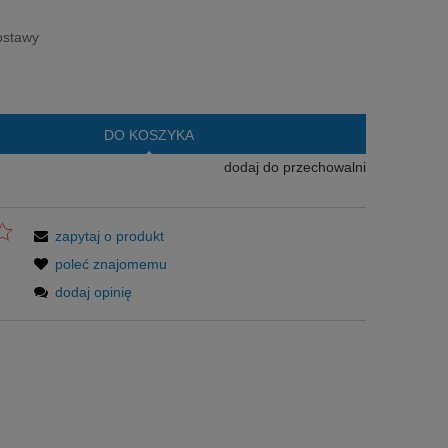
era ewentualnych kosztów
ostawy
DO KOSZYKA
dodaj do przechowalni
zapytaj o produkt
poleć znajomemu
dodaj opinię