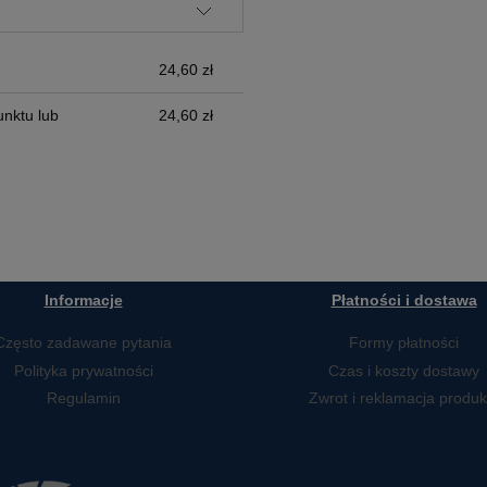
24,60 zł
nktu lub
24,60 zł
Informacje
Płatności i dostawa
Często zadawane pytania
Formy płatności
Polityka prywatności
Czas i koszty dostawy
Regulamin
Zwrot i reklamacja produk