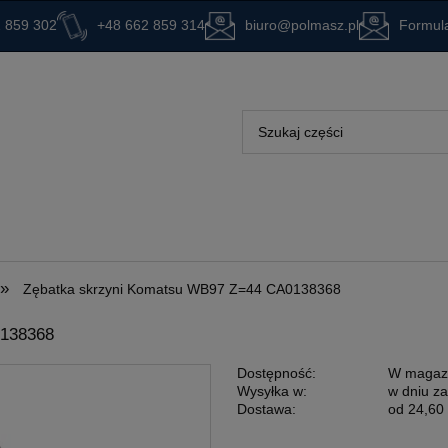
 859 302
+48 662 859 314
biuro@polmasz.pl
Formula
»
Zębatka skrzyni Komatsu WB97 Z=44 CA0138368
138368
Dostępność:
W magaz
Wysyłka w:
w dniu z
Dostawa:
od 24,60 