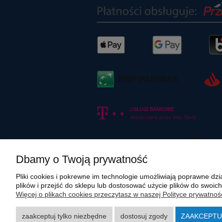
Dbamy o Twoją prywatność
Pliki cookies i pokrewne im technologie umożliwiają poprawne d
plików i przejść do sklepu lub dostosować użycie plików do swoich
Więcej o plikach cookies przeczytasz w naszej Polityce prywatnośc
Wszystkie materiały graficzne i zdjęciowe zamieszczone na stronie in
rozpowszechnianie wskazanych powyżej materiałów wymaga zgody polmasz
zaakceptuj tylko niezbędne
dostosuj zgody
ZAAKCEPTU
Carraro, Case, Cat, Caterpillar, Dana Spicer, Doosan, Komatsu, New Ho