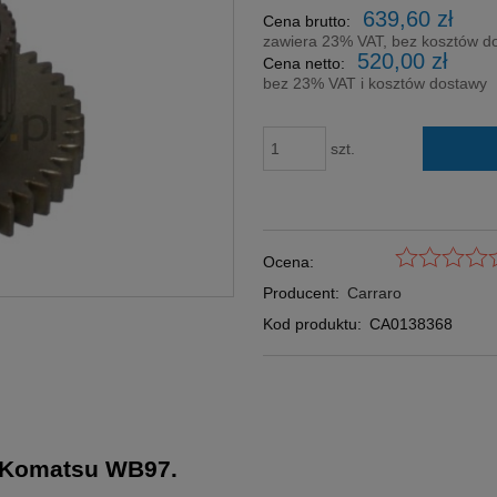
Cena nie zawi
639,60 zł
Cena brutto:
płatności
zawiera 23% VAT, bez kosztów d
520,00 zł
Cena netto:
bez 23% VAT i kosztów dostawy
szt.
Ocena:
Producent:
Carraro
Kod produktu:
CA0138368
 Komatsu WB97.