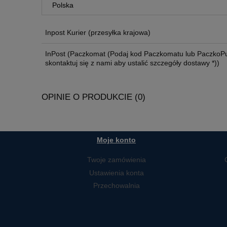
KOSZTÓW PŁATNOŚCI
Inpost Kurier
(przesyłka krajowa)
InPost
(Paczkomat (Podaj kod Paczkomatu lub PaczkoPu
skontaktuj się z nami aby ustalić szczegóły dostawy *))
OPINIE O PRODUKCIE (0)
Moje konto
Twoje zamówienia
Ustawienia konta
Przechowalnia