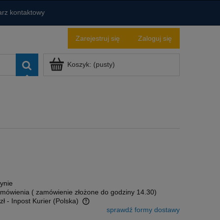
rz kontaktowy
Zarejestruj się
Zaloguj się
Koszyk:
(pusty)
ynie
amówienia ( zamówienie złożone do godziny 14.30)
zł
- Inpost Kurier
(Polska)
sprawdź formy dostawy