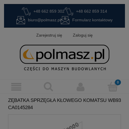
+48 662 859 302
+48 662 859 314
biuro@polmasz.pl
Formularz kontaktowy
Zarejestruj się
Zaloguj się
ZĘBATKA SPRZĘGŁA KŁOWEGO KOMATSU WB93
CA0145284