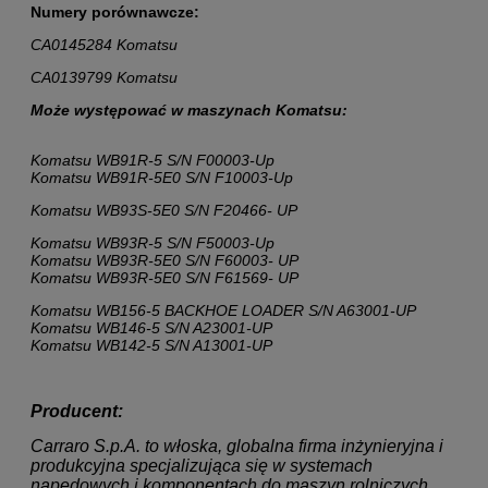
Numery porównawcze:
CA0145284 Komatsu
CA0139799 Komatsu
Może występować w maszynach Komatsu:
Komatsu WB91R-5 S/N F00003-Up
Komatsu WB91R-5E0 S/N F10003-Up
Komatsu WB93S-5E0 S/N F20466- UP
Komatsu WB93R-5 S/N F50003-Up
Komatsu WB93R-5E0 S/N F60003- UP
Komatsu WB93R-5E0 S/N F61569- UP
Komatsu WB156-5 BACKHOE LOADER S/N A63001-UP
Komatsu WB146-5 S/N A23001-UP
Komatsu WB142-5 S/N A13001-UP
Producent:
Carraro S.p.A. to włoska, globalna firma inżynieryjna i
produkcyjna specjalizująca się w
systemach
napędowych i komponentach do maszyn rolniczych,