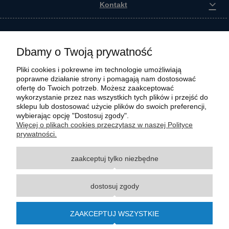
Kontakt
Dbamy o Twoją prywatność
Pliki cookies i pokrewne im technologie umożliwiają
poprawne działanie strony i pomagają nam dostosować
ofertę do Twoich potrzeb. Możesz zaakceptować
wykorzystanie przez nas wszystkich tych plików i przejść do
sklepu lub dostosować użycie plików do swoich preferencji,
wybierając opcję "Dostosuj zgody".
Wszystkie materiały graficzne i zdjęciowe zamieszczone na stronie internetowej polmasz.pl
Więcej o plikach cookies przeczytasz w naszej Polityce
są prawnie chronione i stanowią własność intelektualną polmasz.pl. Jakiekolwiek
prywatności.
zwielokrotnianie, w tym kopiowanie, korzystanie lub rozpowszechnianie wskazanych
powyżej materiałów wymaga zgody polmasz.pl w formie pisemnej pod rygorem nieważności,
zaakceptuj tylko niezbędne
z zastrzeżeniem korzystania o charakterze niekomercyjnym dla użytku osobistego, ze
wskazaniem źródła. Nazwy Carraro, Case, Cat, Caterpillar, Dana Spicer, Doosan, Komatsu,
New Holland, Volvo, ZF czy innych producentów oryginalnego sprzętu, są zastrzeżonymi
dostosuj zgody
znakami towarowymi odpowiednich producentów oryginalnego sprzętu. Wszystkie nazwy,
opisy, numery i symbole zostały użyte wyłącznie w celach informacyjnych lub
porównawczych. Polmasz.pl nie jest autoryzowanym serwisem ani dystrybutorem
ZAAKCEPTUJ WSZYSTKIE
wymienionych marek i producentów.