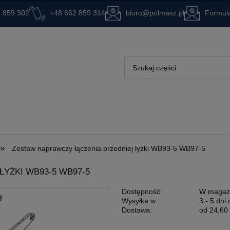
 859 302
+48 662 859 314
biuro@polmasz.pl
Formula
»
Zestaw naprawczy łączenia przedniej łyżki WB93-5 WB97-5
YŻKI WB93-5 WB97-5
Dostępność:
W magaz
Wysyłka w:
3 - 5 dni
Dostawa:
od 24,60 