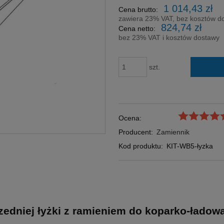
Cena nie zawi
1 014,43 zł
Cena brutto:
płatności
zawiera 23% VAT, bez kosztów d
824,74 zł
Cena netto:
bez 23% VAT i kosztów dostawy
szt.
Ocena:
Producent:
Zamiennik
Kod produktu:
KIT-WB5-łyzka
przedniej łyżki z ramieniem do koparko-ła