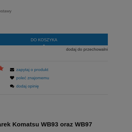
era ewentualnych kosztów
ostawy
DO KOSZYKA
dodaj do przechowalni
zapytaj o produkt
poleć znajomemu
dodaj opinię
dowarek Komatsu WB93 oraz WB97