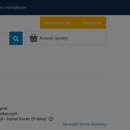
rz kontaktowy
Zarejestruj się
Zaloguj się
Koszyk:
(pusty)
ynie
 roboczych
zł
- Inpost Kurier
(Polska)
sprawdź formy dostawy