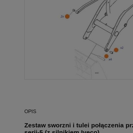
OPIS
Zestaw sworzni i tulei połączenia 
serii-5 (z silnikiem Iveco).