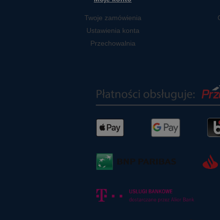
Twoje zamówienia
Ustawienia konta
Przechowalnia