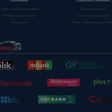
Często zadawane pytania
Formy płatności
Polityka prywatności
Czas i koszty dostawy
Regulamin
Zwrot i reklamacja produk