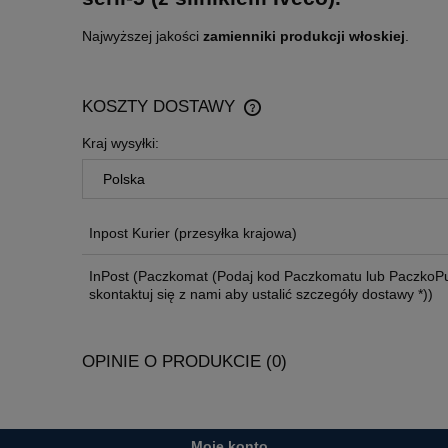
Najwyższej jakości
zamienniki produkcji włoskiej
.
KOSZTY DOSTAWY
Kraj wysyłki:
CENA NIE ZAWIERA EWENTU
KOSZTÓW PŁATNOŚCI
Inpost Kurier
(przesyłka krajowa)
InPost
(Paczkomat (Podaj kod Paczkomatu lub PaczkoPu
skontaktuj się z nami aby ustalić szczegóły dostawy *))
OPINIE O PRODUKCIE (0)
Moje konto