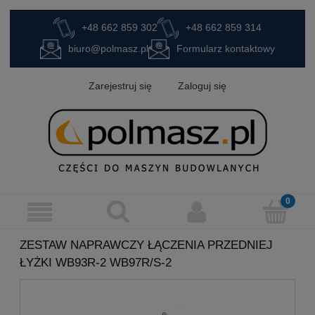
+48 662 859 302
+48 662 859 314
biuro@polmasz.pl
Formularz kontaktowy
Zarejestruj się
Zaloguj się
ZESTAW NAPRAWCZY ŁĄCZENIA PRZEDNIEJ
ŁYŻKI WB93R-2 WB97R/S-2