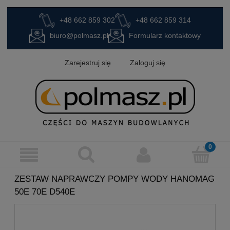
+48 662 859 302
+48 662 859 314
biuro@polmasz.pl
Formularz kontaktowy
Zarejestruj się
Zaloguj się
ZESTAW NAPRAWCZY POMPY WODY HANOMAG
50E 70E D540E