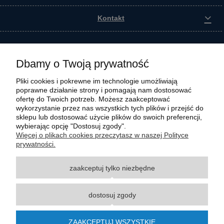
Kontakt
Dbamy o Twoją prywatność
Pliki cookies i pokrewne im technologie umożliwiają
poprawne działanie strony i pomagają nam dostosować
ofertę do Twoich potrzeb. Możesz zaakceptować
wykorzystanie przez nas wszystkich tych plików i przejść do
sklepu lub dostosować użycie plików do swoich preferencji,
wybierając opcję "Dostosuj zgody".
Wszystkie materiały graficzne i zdjęciowe zamieszczone na stronie internetowej polmasz.pl
Więcej o plikach cookies przeczytasz w naszej Polityce
są prawnie chronione i stanowią własność intelektualną polmasz.pl. Jakiekolwiek
prywatności.
zwielokrotnianie, w tym kopiowanie, korzystanie lub rozpowszechnianie wskazanych
powyżej materiałów wymaga zgody polmasz.pl w formie pisemnej pod rygorem nieważności,
zaakceptuj tylko niezbędne
z zastrzeżeniem korzystania o charakterze niekomercyjnym dla użytku osobistego, ze
wskazaniem źródła. Nazwy Carraro, Case, Cat, Caterpillar, Dana Spicer, Doosan, Komatsu,
New Holland, Volvo, ZF czy innych producentów oryginalnego sprzętu, są zastrzeżonymi
dostosuj zgody
znakami towarowymi odpowiednich producentów oryginalnego sprzętu. Wszystkie nazwy,
opisy, numery i symbole zostały użyte wyłącznie w celach informacyjnych lub
porównawczych. Polmasz.pl nie jest autoryzowanym serwisem ani dystrybutorem
ZAAKCEPTUJ WSZYSTKIE
wymienionych marek i producentów.