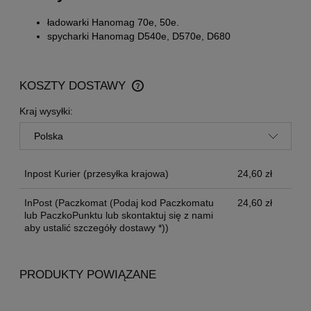
ładowarki Hanomag 70e, 50e.
spycharki Hanomag D540e, D570e, D680
KOSZTY DOSTAWY
CENA NIE ZAWIERA EWENTUALNYCH KOSZTÓW
PŁATNOŚCI
Kraj wysyłki:
Inpost Kurier
(przesyłka krajowa)
24,60 zł
InPost
(Paczkomat (Podaj kod Paczkomatu
24,60 zł
lub PaczkoPunktu lub skontaktuj się z nami
aby ustalić szczegóły dostawy *))
PRODUKTY POWIĄZANE