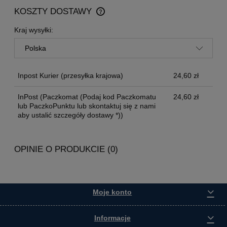
KOSZTY DOSTAWY
CENA NIE ZAWIERA EWENTUALNYCH KOSZTÓW
PŁATNOŚCI
Kraj wysyłki:
Inpost Kurier
(przesyłka krajowa)
24,60 zł
InPost
(Paczkomat (Podaj kod Paczkomatu
24,60 zł
lub PaczkoPunktu lub skontaktuj się z nami
aby ustalić szczegóły dostawy *))
OPINIE O PRODUKCIE (0)
Moje konto
Informacje