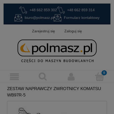
+48 662 859 302
+48 662 859 314
biuro@polmasz.pl
Formularz kontaktowy
Zarejestruj się
Zaloguj się
ZESTAW NAPRAWCZY ZWROTNICY KOMATSU
WB97R-5