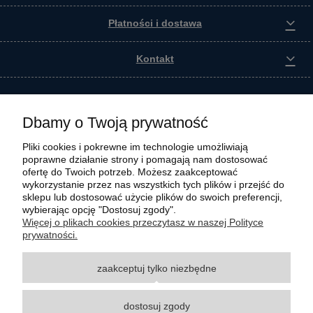
Płatności i dostawa
Kontakt
Dbamy o Twoją prywatność
Pliki cookies i pokrewne im technologie umożliwiają
poprawne działanie strony i pomagają nam dostosować
ofertę do Twoich potrzeb. Możesz zaakceptować
wykorzystanie przez nas wszystkich tych plików i przejść do
sklepu lub dostosować użycie plików do swoich preferencji,
wybierając opcję "Dostosuj zgody".
Wszystkie materiały graficzne i zdjęciowe zamieszczone na stronie internetowej polmasz.pl
Więcej o plikach cookies przeczytasz w naszej Polityce
są prawnie chronione i stanowią własność intelektualną polmasz.pl. Jakiekolwiek
prywatności.
zwielokrotnianie, w tym kopiowanie, korzystanie lub rozpowszechnianie wskazanych
powyżej materiałów wymaga zgody polmasz.pl w formie pisemnej pod rygorem nieważności,
zaakceptuj tylko niezbędne
z zastrzeżeniem korzystania o charakterze niekomercyjnym dla użytku osobistego, ze
wskazaniem źródła. Nazwy Carraro, Case, Cat, Caterpillar, Dana Spicer, Doosan, Komatsu,
New Holland, Volvo, ZF czy innych producentów oryginalnego sprzętu, są zastrzeżonymi
dostosuj zgody
znakami towarowymi odpowiednich producentów oryginalnego sprzętu. Wszystkie nazwy,