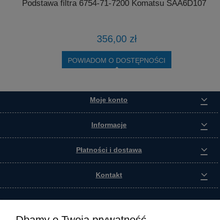
Podstawa filtra 6754-71-7200 Komatsu SAA6D107E
4
356,00 zł
POWIADOM O DOSTĘPNOŚCI
Moje konto
Informacje
Płatności i dostawa
Kontakt
Dbamy o Twoją prywatność